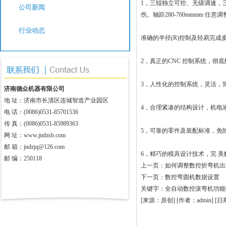
1，三辊独立可控、无级调速，
公司新闻
伤。轴距280-760mmmm 任意
行业动态
准确的半径(R)控制及轻易完
2，真正的CNC 控制系统，彻
3，人性化的控制系统，灵活，
济南德众机器有限公司
地 址：济南市长清区连城智造产业园区
4，合理紧凑的结构设计，机电
电 话：(0086)0531-85701536
传 真：(0086)0531-85989363
5，可靠的零件及装配标准，免
网 址：
www.jndzsb.com
邮 箱：jndzjq@126.com
6，精巧的模具设计技术，完 
邮 编：250118
上一页：
如何调整数控折弯机出
下一页：
数控弯圆机数据设置
关键字：
全自动数控滚弯机功能
[来源：原创]
[作者：admin]
[日期