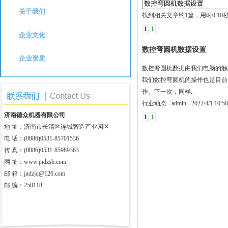
关于我们
找到相关文章约1篇，用时0.10
1
1
企业文化
数控弯圆机数据设置
企业资质
数控弯圆机数据由我们电脑的触
我们数控弯圆机的操作也是目前
作。下一次，同样..
行业动态
-
admin
-
2022/4/1 10:50
济南德众机器有限公司
1
1
地 址：济南市长清区连城智造产业园区
电 话：(0086)0531-85701536
传 真：(0086)0531-85989363
网 址：
www.jndzsb.com
邮 箱：jndzjq@126.com
邮 编：250118